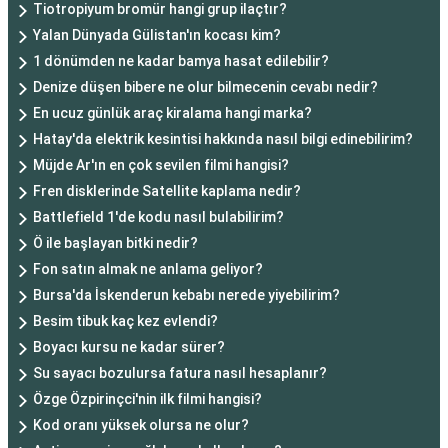
Tiotropiyum bromür hangi grup ilaçtır?
Yalan Dünyada Gülistan'ın kocası kim?
1 dönümden ne kadar bamya hasat edilebilir?
Denize düşen bibere ne olur bilmecenin cevabı nedir?
En ucuz günlük araç kiralama hangi marka?
Hatay'da elektrik kesintisi hakkında nasıl bilgi edinebilirim?
Müjde Ar'ın en çok sevilen filmi hangisi?
Fren disklerinde Satellite kaplama nedir?
Battlefield 1'de kodu nasıl bulabilirim?
Ö ile başlayan bitki nedir?
Fon satın almak ne anlama geliyor?
Bursa'da İskenderun kebabı nerede yiyebilirim?
Besim tibuk kaç kez evlendi?
Boyacı kursu ne kadar sürer?
Su sayacı bozulursa fatura nasıl hesaplanır?
Özge Özpirinçci'nin ilk filmi hangisi?
Kod oranı yüksek olursa ne olur?