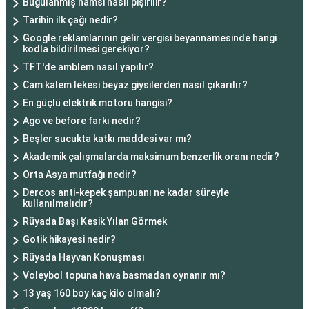
Buğulanmış hamsi nasıl pişirilir?
Tarihin ilk çağı nedir?
Google reklamlarının gelir vergisi beyannamesinde hangi
kodla bildirilmesi gerekiyor?
TFT'de amblem nasıl yapılır?
Cam kalem lekesi beyaz giysilerden nasıl çıkarılır?
En güçlü elektrik motoru hangisi?
Ago ve before farkı nedir?
Beşler sucukta katkı maddesi var mı?
Akademik çalışmalarda maksimum benzerlik oranı nedir?
Orta Asya mutfağı nedir?
Dercos anti-kepek şampuanı ne kadar süreyle
kullanılmalıdır?
Rüyada Başı Kesik Yılan Görmek
Gotik hikayesi nedir?
Rüyada Hayvan Konuşması
Voleybol topuna hava basmadan oynanır mı?
13 yaş 160 boy kaç kilo olmalı?