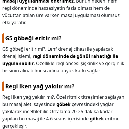
masajı uygulanması önerilmez
. Bunun nedeni hem
regl döneminde hassasiyetin fazla olması hem de
vücuttan atılan üre varken masaj uygulaması olumsuz
etki yaratır.
G5 göbeği eritir mi?
G5 göbeği eritir mi?,
Lenf drenaj cihazı ile yapılacak
drenaj işlemi,
regl döneminde de gönül rahatlığı ile
uygulanabilir
. Özellikle regl öncesi şişkinlik ve gerginlik
hissinin alınabilmesi adına büyük katkı sağlar.
Regl iken yağ yakılır mı?
Regl iken yağ yakılır mı?,
Özel ritmik titreşimler sağlayan
bu masaj aleti sayesinde
göbek
çevresindeki yağlar
yakılarak inceltilebilir. Ortalama 20-25 dakika kadar
yapılan bu masaj ile 4-6 seans içerisinde
göbek
eritme
gerçekleşir.