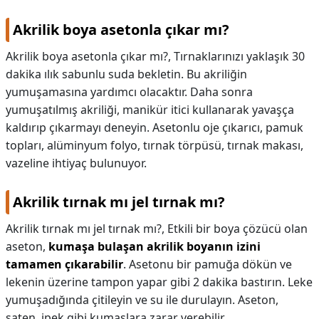
Akrilik boya asetonla çıkar mı?
Akrilik boya asetonla çıkar mı?,
Tırnaklarınızı yaklaşık 30
dakika ılık sabunlu suda bekletin. Bu akriliğin
yumuşamasına yardımcı olacaktır. Daha sonra
yumuşatılmış akriliği, manikür itici kullanarak yavaşça
kaldırıp çıkarmayı deneyin. Asetonlu oje çıkarıcı, pamuk
topları, alüminyum folyo, tırnak törpüsü, tırnak makası,
vazeline ihtiyaç bulunuyor.
Akrilik tırnak mı jel tırnak mı?
Akrilik tırnak mı jel tırnak mı?,
Etkili bir boya çözücü olan
aseton,
kumaşa bulaşan akrilik boyanın izini
tamamen çıkarabilir
. Asetonu bir pamuğa dökün ve
lekenin üzerine tampon yapar gibi 2 dakika bastırın. Leke
yumuşadığında çitileyin ve su ile durulayın. Aseton,
saten, ipek gibi kumaşlara zarar verebilir.