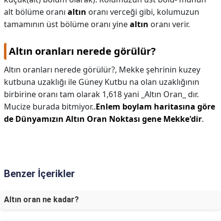
alt bölüme oranı
altın
oranı verceği gibi, kolumuzun
tamamının üst bölüme oranı yine
altın
oranı verir.
Altın oranları nerede görülür?
Altın oranları nerede görülür?,
Mekke şehrinin kuzey
kutbuna uzaklığı ile Güney Kutbu na olan uzaklığının
birbirine oranı tam olarak 1,618 yani _Altın Oran_ dır.
Mucize burada bitmiyor..
Enlem boylam haritasına göre
de Dünyamızın Altın Oran Noktası gene Mekke'dir
.
Benzer İçerikler
Altın oran ne kadar?