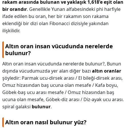
rakam arasında bulunan ve yaklaşık 1,618'e eşit olan
bir orandır
. Genellikle Yunan alfabesindeki phi harfiyle
ifade edilen bu oran, her bir rakamın son rakama
eklendiği bir dizi olan Fibonacci dizisiyle yakından
ilişkilidir.
Altın oran insan vücudunda nerelerde
bulunur?
Altın oran insan vücudunda nerelerde bulunur?,
Bunun
dışında vücudumuzda yer alan diğer bazı
altın oranlar
şöyledir: Parmak ucu-dirsek arası / El bileği-dirsek arası,
Omuz hizasından baş ucuna olan mesafe / Kafa boyu,
Göbek-baş ucu arası mesafe / Omuz hizasından baş
ucuna olan mesafe, Göbek-diz arası / Diz-ayak ucu arası.
spiral galaksi
bulunur
.
Altın oran nasıl bulunur yüz?