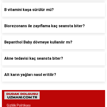
B vitamini kaşa sürülür mü?
Biorezonans ile zayıflama kaç seansta biter?
Bepanthol Baby dövmeye kullanılır mı?
Akne tedavisi kaç seansta biter?
Alt karın yağları nasıl eritilir?
Gizlilik Politikası