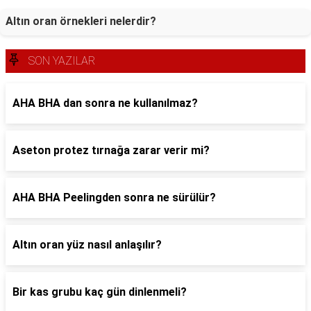
Altın oran örnekleri nelerdir?
SON YAZILAR
AHA BHA dan sonra ne kullanılmaz?
Aseton protez tırnağa zarar verir mi?
AHA BHA Peelingden sonra ne sürülür?
Altın oran yüz nasıl anlaşılır?
Bir kas grubu kaç gün dinlenmeli?