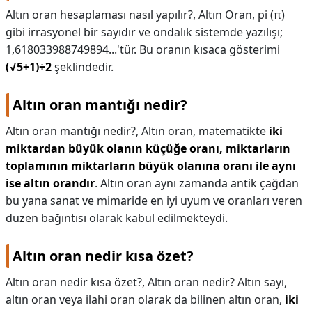
Altın oran hesaplaması nasıl yapılır?,
Altın Oran, pi (π)
gibi irrasyonel bir sayıdır ve ondalık sistemde yazılışı;
1,618033988749894...'tür. Bu oranın kısaca gösterimi
(√5+1)÷2
şeklindedir.
Altın oran mantığı nedir?
Altın oran mantığı nedir?,
Altın oran, matematikte
iki
miktardan büyük olanın küçüğe oranı, miktarların
toplamının miktarların büyük olanına oranı ile aynı
ise altın orandır
. Altın oran aynı zamanda antik çağdan
bu yana sanat ve mimaride en iyi uyum ve oranları veren
düzen bağıntısı olarak kabul edilmekteydi.
Altın oran nedir kısa özet?
Altın oran nedir kısa özet?,
Altın oran nedir? Altın sayı,
altın oran veya ilahi oran olarak da bilinen altın oran,
iki