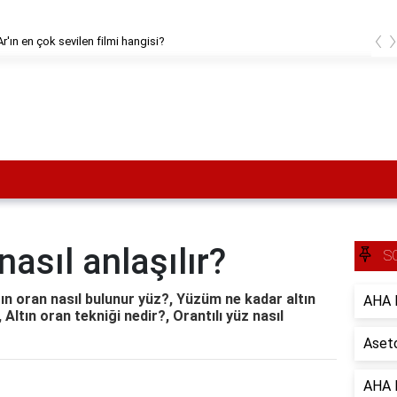
‹
r'ın en çok sevilen filmi hangisi?
nasıl anlaşılır?
S
ltın oran nasıl bulunur yüz?, Yüzüm ne kadar altın
AHA B
Altın oran tekniği nedir?, Orantılı yüz nasıl
Aseto
AHA B