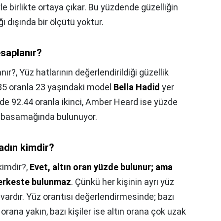
riyle birlikte ortaya çıkar. Bu yüzdende güzelliğin
ğı dışında bir ölçütü yoktur.
esaplanır?
anır?,
Yüz hatlarının değerlendirildiği güzellik
4.35 oranla 23 yaşındaki model
Bella Hadid
yer
zde 92.44 oranla ikinci, Amber Heard ise yüzde
cü basamağında bulunuyor.
adın kimdir?
kimdir?,
Evet, altın oran yüzde bulunur; ama
herkeste bulunmaz
. Çünkü her kişinin ayrı yüz
ı vardır. Yüz orantısı değerlendirmesinde; bazı
ın orana yakın, bazı kişiler ise altın orana çok uzak