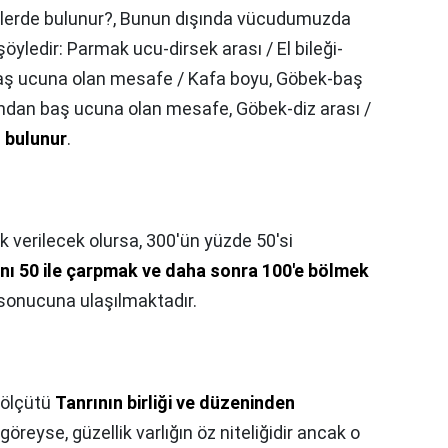
lerde bulunur?,
Bunun dışında vücudumuzda
öyledir: Parmak ucu-dirsek arası / El bileği-
baş ucuna olan mesafe / Kafa boyu, Göbek-baş
ndan baş ucuna olan mesafe, Göbek-diz arası /
i
bulunur
.
k verilecek olursa, 300'ün yüzde 50'si
ını 50 ile çarpmak ve daha sonra 100'e bölmek
onucuna ulaşılmaktadır.
 ölçütü
Tanrının birliği ve düzeninden
öreyse, güzellik varlığın öz niteliğidir ancak o