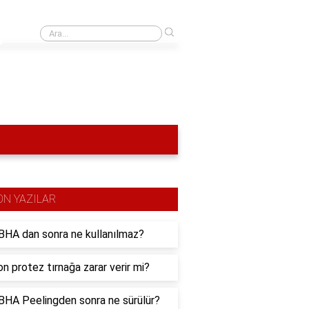
›
Fren disklerinde Satellite kaplama nedir?
ON YAZILAR
HA dan sonra ne kullanılmaz?
n protez tırnağa zarar verir mi?
HA Peelingden sonra ne sürülür?