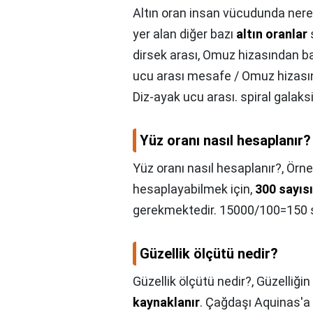
Altın oran insan vücudunda nere
yer alan diğer bazı
altın oranlar
ş
dirsek arası, Omuz hizasından 
ucu arası mesafe / Omuz hizası
Diz-ayak ucu arası. spiral galaks
Yüz oranı nasıl hesaplanır?
Yüz oranı nasıl hesaplanır?,
Örne
hesaplayabilmek için,
300 sayıs
gerekmektedir. 15000/100=150 s
Güzellik ölçütü nedir?
Güzellik ölçütü nedir?,
Güzelliğin
kaynaklanır
. Çağdaşı Aquinas'a g