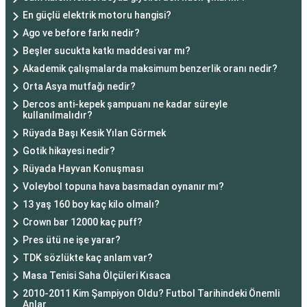
En güçlü elektrik motoru hangisi?
Ago ve before farkı nedir?
Beşler sucukta katkı maddesi var mı?
Akademik çalışmalarda maksimum benzerlik oranı nedir?
Orta Asya mutfağı nedir?
Dercos anti-kepek şampuanı ne kadar süreyle
kullanılmalıdır?
Rüyada Başı Kesik Yılan Görmek
Gotik hikayesi nedir?
Rüyada Hayvan Konuşması
Voleybol topuna hava basmadan oynanır mı?
13 yaş 160 boy kaç kilo olmalı?
Crown bar 12000 kaç puff?
Pres ütü ne işe yarar?
TDK sözlükte kaç anlam var?
Masa Tenisi Saha Ölçüleri Kısaca
2010-2011 Kim Şampiyon Oldu? Futbol Tarihindeki Önemli
Anlar