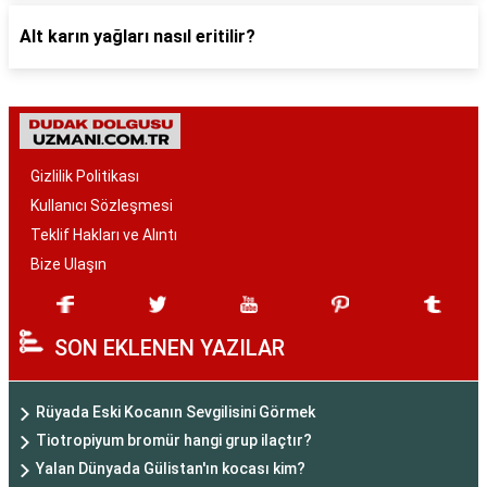
Alt karın yağları nasıl eritilir?
Gizlilik Politikası
Kullanıcı Sözleşmesi
Teklif Hakları ve Alıntı
Bize Ulaşın
SON EKLENEN YAZILAR
Rüyada Eski Kocanın Sevgilisini Görmek
Tiotropiyum bromür hangi grup ilaçtır?
Yalan Dünyada Gülistan'ın kocası kim?