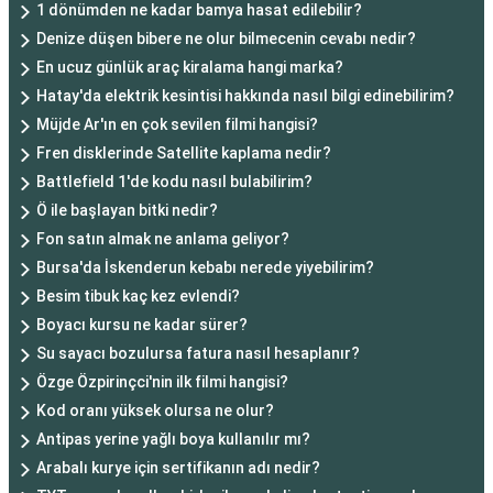
1 dönümden ne kadar bamya hasat edilebilir?
Denize düşen bibere ne olur bilmecenin cevabı nedir?
En ucuz günlük araç kiralama hangi marka?
Hatay'da elektrik kesintisi hakkında nasıl bilgi edinebilirim?
Müjde Ar'ın en çok sevilen filmi hangisi?
Fren disklerinde Satellite kaplama nedir?
Battlefield 1'de kodu nasıl bulabilirim?
Ö ile başlayan bitki nedir?
Fon satın almak ne anlama geliyor?
Bursa'da İskenderun kebabı nerede yiyebilirim?
Besim tibuk kaç kez evlendi?
Boyacı kursu ne kadar sürer?
Su sayacı bozulursa fatura nasıl hesaplanır?
Özge Özpirinçci'nin ilk filmi hangisi?
Kod oranı yüksek olursa ne olur?
Antipas yerine yağlı boya kullanılır mı?
Arabalı kurye için sertifikanın adı nedir?