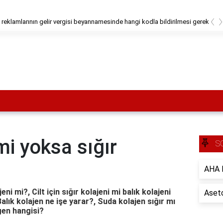
‹
e amblem nasıl yapılır?
mi yoksa sığır
S
AHA B
eni mi?, Cilt için sığır kolajeni mi balık kolajeni
Aseto
Balık kolajen ne işe yarar?, Suda kolajen sığır mı
agen hangisi?