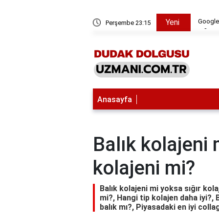
rının gelir vergisi beyannamesinde hangi kodla bildirilmesi gerekiy
TFT'd
Yeni
Perşembe 23:15
Anasayfa
Balık kolajeni 
kolajeni mi?
Balık kolajeni mi yoksa sığır kolaj
mi?, Hangi tip kolajen daha iyi?, 
balık mı?, Piyasadaki en iyi coll