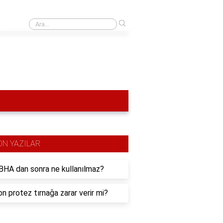
›
TFT'de amblem nasıl yapılır?
ON YAZILAR
HA dan sonra ne kullanılmaz?
n protez tırnağa zarar verir mi?