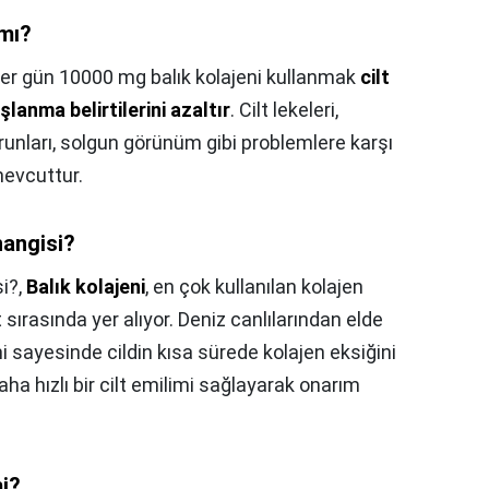
 mı?
er gün 10000 mg balık kolajeni kullanmak
cilt
lanma belirtilerini azaltır
. Cilt lekeleri,
orunları, solgun görünüm gibi problemlere karşı
 mevcuttur.
hangisi?
si?,
Balık kolajeni
, en çok kullanılan kolajen
 sırasında yer alıyor. Deniz canlılarından elde
mi sayesinde cildin kısa sürede kolajen eksiğini
aha hızlı bir cilt emilimi sağlayarak onarım
mi?