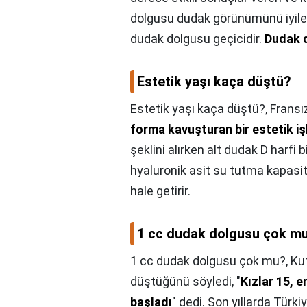
dolgusu dudak görünümünü iyile
dudak dolgusu geçicidir.
Dudak d
Estetik yaşı kaça düştü?
Estetik yaşı kaça düştü?,
Fransı
forma kavuşturan bir estetik i
şeklini alırken alt dudak D harfi 
hyaluronik asit su tutma kapasit
hale getirir.
1 cc dudak dolgusu çok m
1 cc dudak dolgusu çok mu?,
Kut
düştüğünü söyledi, "
Kızlar 15, 
başladı
" dedi. Son yıllarda Türk