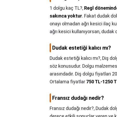
1 dolgu kaç TL?,
Regl döneminde
sakınca yoktur
. Fakat dudak d
onayı olmadan ağrı kesici ilaç ku
ağrı kesici kullanıyorsan, dudak 
Dudak estetiği kalıcı mı?
Dudak estetiği kalıcı mı?,
Diş dol
söz konusudur. Dolgu malzemesi v
arasındadır. Diş dolgu fiyatları 
Ortalama fiyatlar
750 TL-1250 T
Fransız dudağı nedir?
Fransız dudağı nedir?,
Dudak dolg
derece etkili sonuçlar veren ve 