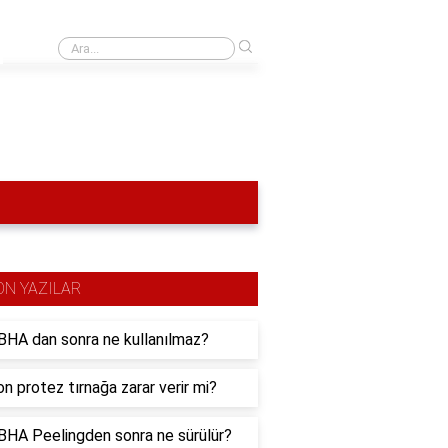
›
Battlefield 1'de kodu nasıl bulabilirim?
ON YAZILAR
HA dan sonra ne kullanılmaz?
n protez tırnağa zarar verir mi?
HA Peelingden sonra ne sürülür?