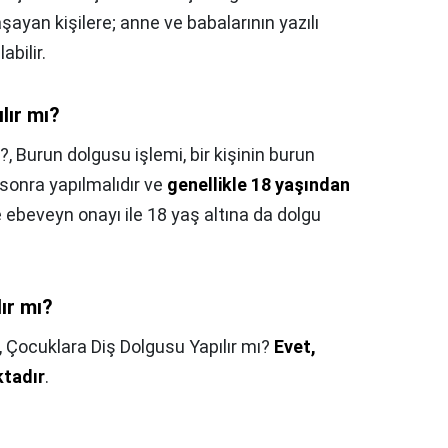
ayan kişilere; anne ve babalarının yazılı
abilir.
lır mı?
ı?,
Burun dolgusu işlemi, bir kişinin burun
onra yapılmalıdır ve
genellikle 18 yaşından
te ebeveyn onayı ile 18 yaş altına da dolgu
ır mı?
,
Çocuklara Diş Dolgusu Yapılır mı?
Evet,
ktadır
.