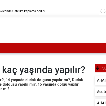
‹
ield 1'de kodu nasıl bulabilirim?
 kaç yaşında yapılır?
S
ır?, 14 yaşında dudak dolgusu yapılır mı?, Dudak
AHA B
 dolgusu yapılır mı?, 15 yaşında dolgu yapılır
ır mı?
Aseto
AHA B