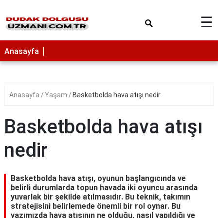
×
☰
Anasayfa
Anasayfa
Yaşam
Basketbolda hava atışı nedir
Basketbolda hava atışı
nedir
Basketbolda hava atışı, oyunun başlangıcında ve
belirli durumlarda topun havada iki oyuncu arasında
yuvarlak bir şekilde atılmasıdır. Bu teknik, takımın
stratejisini belirlemede önemli bir rol oynar. Bu
yazımızda hava atışının ne olduğu, nasıl yapıldığı ve