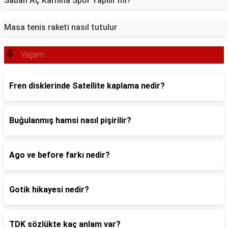
Sabah Aç Karnına Spor Yapılır mı?
Masa tenis raketi nasıl tutulur
Yaşam
Fren disklerinde Satellite kaplama nedir?
Buğulanmış hamsi nasıl pişirilir?
Ago ve before farkı nedir?
Gotik hikayesi nedir?
TDK sözlükte kaç anlam var?