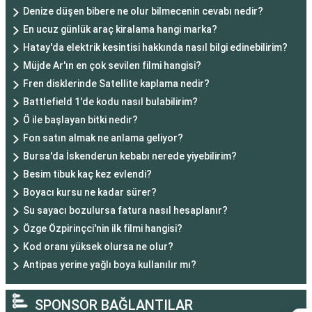
Denize düşen bibere ne olur bilmecenin cevabı nedir?
En ucuz günlük araç kiralama hangi marka?
Hatay'da elektrik kesintisi hakkında nasıl bilgi edinebilirim?
Müjde Ar'ın en çok sevilen filmi hangisi?
Fren disklerinde Satellite kaplama nedir?
Battlefield 1'de kodu nasıl bulabilirim?
Ö ile başlayan bitki nedir?
Fon satın almak ne anlama geliyor?
Bursa'da İskenderun kebabı nerede yiyebilirim?
Besim tibuk kaç kez evlendi?
Boyacı kursu ne kadar sürer?
Su sayacı bozulursa fatura nasıl hesaplanır?
Özge Özpirinçci'nin ilk filmi hangisi?
Kod oranı yüksek olursa ne olur?
Antipas yerine yağlı boya kullanılır mı?
SPONSOR BAĞLANTILAR