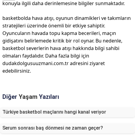
konuyla ilgili daha derinlemesine bilgiler sunmaktadır.
basketbolda hava atışı, oyunun dinamikleri ve takımların
stratejileri üzerinde önemli bir etkiye sahiptir.
Oyuncuların havada topu kapma becerileri, maçın
gidişatını belirlemede kritik bir rol oynar. Bu nedenle,
basketbol severlerin hava atışı hakkında bilgi sahibi
olmaları faydalıdır. Daha fazla bilgi için
dudakdolgusuuzmani.com.tr adresini ziyaret
edebilirsiniz.
Diğer
Yaşam
Yazıları
Türkiye basketbol maçlarını hangi kanal veriyor
Serum sonrası baş dönmesi ne zaman geçer?