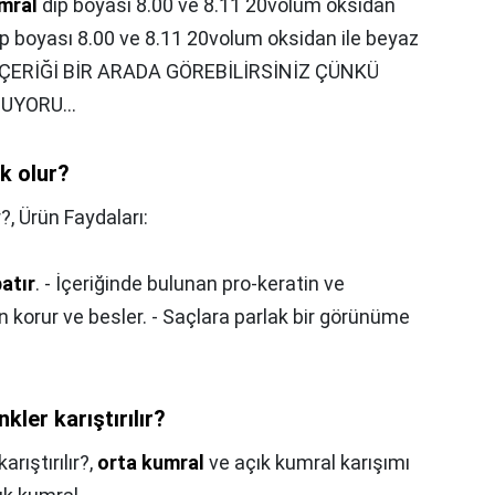
mral
dip boyası 8.00 ve 8.11 20volum oksidan
ip boyası 8.00 ve 8.11 20volum oksidan ile beyaz
ERİĞİ BİR ARADA GÖREBİLİRSİNİZ ÇÜNKÜ
UYORU...
nk olur?
r?,
Ürün Faydaları:
atır
. - İçeriğinde bulunan pro-keratin ve
 korur ve besler. - Saçlara parlak bir görünüme
kler karıştırılır?
rıştırılır?,
orta kumral
ve açık kumral karışımı