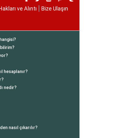
Hakları ve Alıntı
Bize Ulaşın
 hangisi?
bilirim?
yor?
ıl hesaplanır?
r?
dı nedir?
den nasıl çıkarılır?