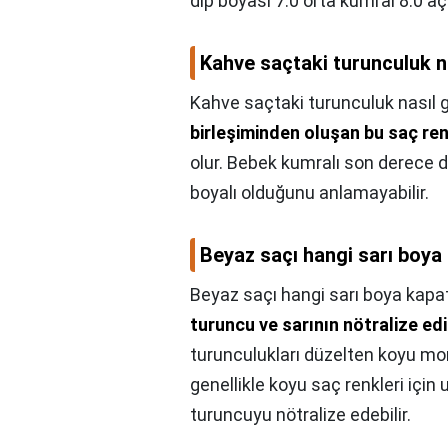
dip boyası 7.0 orta kumral 8.0 aç
Kahve saçtaki turunculuk na
Kahve saçtaki turunculuk nasıl gi
birleşiminden oluşan bu saç ren
olur. Bebek kumralı son derece do
boyalı olduğunu anlamayabilir.
Beyaz saçı hangi sarı boya
Beyaz saçı hangi sarı boya kapat
turuncu ve sarının nötralize edi
turunculukları düzelten koyu m
genellikle koyu saç renkleri için
turuncuyu nötralize edebilir.