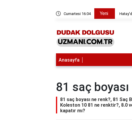
Yeni
esintisi hakkında nasıl bilgi edinebilirim?
Cumartesi 16:04
Hatay'd
Anasayfa
81 saç boyası
81 saç boyası ne renk?, 81 Saç B
Koleston 10 81 ne renktir?, 8.0 v
kapatır mı?