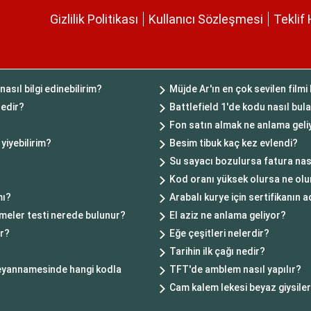
Gizlilik Politikası
Kullanıcı Sözleşmesi
Teklif 
asıl bilgi edinebilirim?
Müjde Ar'ın en çok sevilen filmi
nedir?
Battlefield 1'de kodu nasıl bula
Fon satın almak ne anlama geli
yiyebilirim?
Besim tibuk kaç kez evlendi?
Su sayacı bozulursa fatura nas
Kod oranı yüksek olursa ne olu
mı?
Arabalı kurye için sertifikanın a
limeler testi nerede bulunur?
El aziz ne anlama geliyor?
ır?
Eğe çeşitleri nelerdir?
Tarihin ilk çağı nedir?
 beyannamesinde hangi kodla
TFT'de amblem nasıl yapılır?
Cam kalem lekesi beyaz giysiler