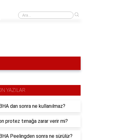
›
Müjde Ar'ın en çok sevilen filmi hangisi?
ON YAZILAR
HA dan sonra ne kullanılmaz?
n protez tırnağa zarar verir mi?
HA Peelingden sonra ne sürülür?