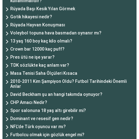
kullanılmalıdır?
Rüyada Başı Kesik Yılan Görmek
Gotik hikayesi nedir?
Rüyada Hayvan Konuşması
Voleybol topuna hava basmadan oynanır mı?
13 yaş 160 boy kaç kilo olmalı?
Crown bar 12000 kaç puff?
Pres ütü ne işe yarar?
TDK sözlükte kaç anlam var?
Masa Tenisi Saha Ölçüleri Kısaca
2010-2011 Kim Şampiyon Oldu? Futbol Tarihindeki Önemli
Anlar
David Beckham şu an hangi takımda oynuyor?
CHP Amacı Nedir?
Spor salonuna 18 yaş altı girebilir mi?
Dominant ve resesif gen nedir?
NFL'de Türk oyuncu var mı?
Futbolcu olmak için gözlük engel mi?