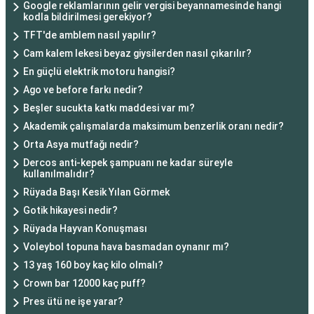
Google reklamlarının gelir vergisi beyannamesinde hangi
kodla bildirilmesi gerekiyor?
TFT'de amblem nasıl yapılır?
Cam kalem lekesi beyaz giysilerden nasıl çıkarılır?
En güçlü elektrik motoru hangisi?
Ago ve before farkı nedir?
Beşler sucukta katkı maddesi var mı?
Akademik çalışmalarda maksimum benzerlik oranı nedir?
Orta Asya mutfağı nedir?
Dercos anti-kepek şampuanı ne kadar süreyle
kullanılmalıdır?
Rüyada Başı Kesik Yılan Görmek
Gotik hikayesi nedir?
Rüyada Hayvan Konuşması
Voleybol topuna hava basmadan oynanır mı?
13 yaş 160 boy kaç kilo olmalı?
Crown bar 12000 kaç puff?
Pres ütü ne işe yarar?