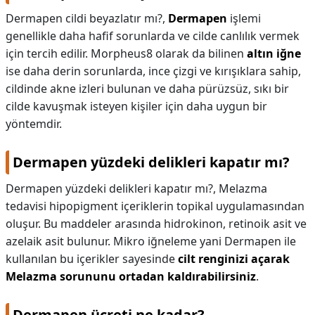
Dermapen cildi beyazlatır mı?,
Dermapen
işlemi
genellikle daha hafif sorunlarda ve cilde canlılık vermek
için tercih edilir. Morpheus8 olarak da bilinen
altın iğne
ise daha derin sorunlarda, ince çizgi ve kırışıklara sahip,
cildinde akne izleri bulunan ve daha pürüzsüz, sıkı bir
cilde kavuşmak isteyen kişiler için daha uygun bir
yöntemdir.
Dermapen yüzdeki delikleri kapatır mı?
Dermapen yüzdeki delikleri kapatır mı?,
Melazma
tedavisi hipopigment içeriklerin topikal uygulamasından
oluşur. Bu maddeler arasında hidrokinon, retinoik asit ve
azelaik asit bulunur. Mikro iğneleme yani Dermapen ile
kullanılan bu içerikler sayesinde
cilt renginizi açarak
Melazma sorununu ortadan kaldırabilirsiniz
.
Dermapen ücreti ne kadar?