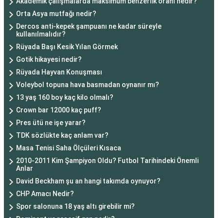
Akademik çalışmalarda maksimum benzerlik oranı nedir?
Orta Asya mutfağı nedir?
Dercos anti-kepek şampuanı ne kadar süreyle
kullanılmalıdır?
Rüyada Başı Kesik Yılan Görmek
Gotik hikayesi nedir?
Rüyada Hayvan Konuşması
Voleybol topuna hava basmadan oynanır mı?
13 yaş 160 boy kaç kilo olmalı?
Crown bar 12000 kaç puff?
Pres ütü ne işe yarar?
TDK sözlükte kaç anlam var?
Masa Tenisi Saha Ölçüleri Kısaca
2010-2011 Kim Şampiyon Oldu? Futbol Tarihindeki Önemli
Anlar
David Beckham şu an hangi takımda oynuyor?
CHP Amacı Nedir?
Spor salonuna 18 yaş altı girebilir mi?