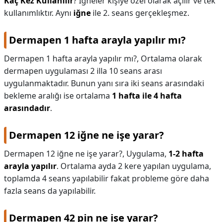
Kaç Kez Kullanılır
? İğneler kişiye özel olarak açılır ve tek
kullanımlıktır. Aynı
iğne
ile 2. seans gerçekleşmez.
Dermapen 1 hafta arayla yapılır mı?
Dermapen 1 hafta arayla yapılır mı?,
Ortalama olarak
dermapen uygulaması 2 illa 10 seans arası
uygulanmaktadır. Bunun yanı sıra iki seans arasındaki
bekleme aralığı ise ortalama
1 hafta ile 4 hafta
arasındadır
.
Dermapen 12 iğne ne işe yarar?
Dermapen 12 iğne ne işe yarar?,
Uygulama,
1-2 hafta
arayla yapılır
. Ortalama ayda 2 kere yapılan uygulama,
toplamda 4 seans yapılabilir fakat probleme göre daha
fazla seans da yapılabilir.
Dermapen 42 pin ne işe yarar?