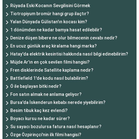
Rüyada Eski Kocanın Sevgilisini Görmek
Tiotropiyum bromür hangi grup ilaçtır?
Yalan Dünyada Gülistan'ın kocası kim?
1 dönümden ne kadar bamya hasat edilebilir?
Denize düşen bibere ne olur bilmecenin cevabı nedir?
En ucuz günlük araç kiralama hangi marka?
Hatay'da elektrik kesintisi hakkında nasıl bilgi edinebilirim?
Müjde Ar'ın en çok sevilen filmi hangisi?
Fren disklerinde Satellite kaplama nedir?
Battlefield 1'de kodu nasıl bulabilirim?
Ö ile başlayan bitki nedir?
Fon satın almak ne anlama geliyor?
Bursa'da İskenderun kebabı nerede yiyebilirim?
Besim tibuk kaç kez evlendi?
Boyacı kursu ne kadar sürer?
Su sayacı bozulursa fatura nasıl hesaplanır?
Özge Özpirinçci'nin ilk filmi hangisi?