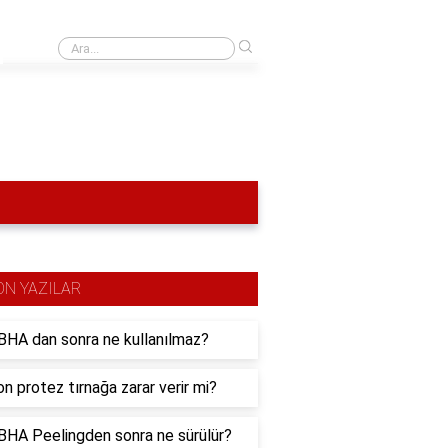
›
Ö ile başlayan bitki nedir?
ON YAZILAR
HA dan sonra ne kullanılmaz?
n protez tırnağa zarar verir mi?
HA Peelingden sonra ne sürülür?