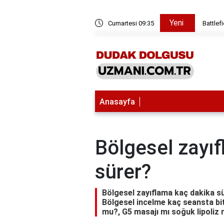
Yeni
odu nasıl bulabilirim?
Cumartesi 09:35
Battlef
Anasayfa
Bölgesel zayı
sürer?
Bölgesel zayıflama kaç dakika sü
Bölgesel incelme kaç seansta bit
mu?, G5 masajı mı soğuk lipoliz 