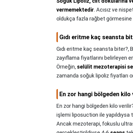
Soğuk Lipoliz, cilt dokularına v
vermemektedir
. Acısız ve nisp
oldukça fazla rağbet görmesine
Gıdı eritme kaç seansta bi
Gıdı eritme kaç seansta biter?,
B
zayıflama fiyatlarını belirleyen 
Örneğin,
selülit mezoterapisi s
zamanda soğuk lipoliz fiyatları 
En zor hangi bölgeden kilo v
En zor hangi bölgeden kilo verilir
işlemi liposuction ile yapıldıysa
Ancak mezoterapi, fokuslu ultras
gerçekleştirildiyse 4-6
seans
tek