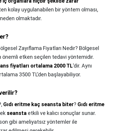
e iç organlara hiçbir şekilde zarar
eten kolay uygulanabilen bir yöntem olması,
 neden olmaktadır.
ter?
ölgesel Zayıflama Fiyatları Nedir? Bölgesel
en önemli etken seçilen tedavi yöntemidir.
eans fiyatları ortalama 2000 TL
'dir. Aynı
ortalama 3500 TL'den başlayabiliyor.
erilir?
?,
Gıdı eritme kaç seansta biter
?
Gıdı eritme
 tek
seansta
etkili ve kalıcı sonuçlar sunar.
on gibi ameliyatsız yöntemler ile
rar edilmesi gerekebilir.