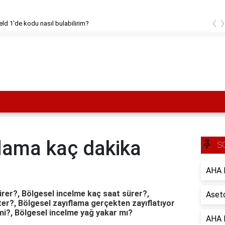
‹
ield 1'de kodu nasıl bulabilirim?
flama kaç dakika
S
AHA B
rer?, Bölgesel incelme kaç saat sürer?,
Aseto
er?, Bölgesel zayıflama gerçekten zayıflatıyor
mi?, Bölgesel incelme yağ yakar mı?
AHA B