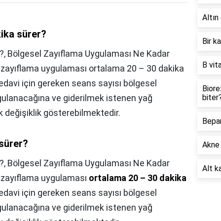
Altın 
ika sürer?
Bir k
r?, Bölgesel Zayıflama Uygulaması Ne Kadar
B vit
 zayıflama uygulaması ortalama 20 – 30 dakika
davi için gereken seans sayısı bölgesel
Biore
gulanacağına ve giderilmek istenen yağ
biter
 değişiklik gösterebilmektedir.
Bepan
sürer?
Akne 
?,
Bölgesel Zayıflama Uygulaması Ne Kadar
Alt ka
l zayıflama uygulaması
ortalama 20 – 30 dakika
davi için gereken seans sayısı bölgesel
gulanacağına ve giderilmek istenen yağ