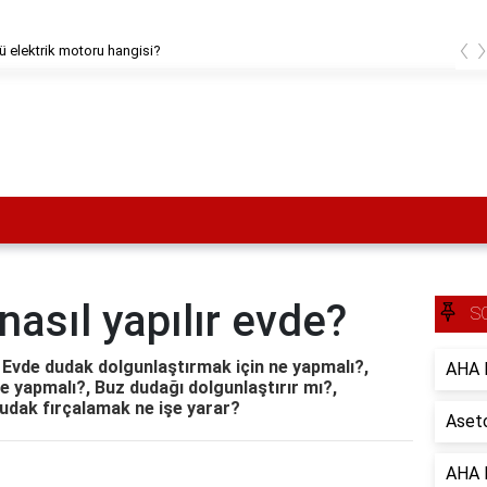
‹
ü elektrik motoru hangisi?
asıl yapılır evde?
S
, Evde dudak dolgunlaştırmak için ne yapmalı?,
AHA B
 yapmalı?, Buz dudağı dolgunlaştırır mı?,
udak fırçalamak ne işe yarar?
Aseto
AHA B