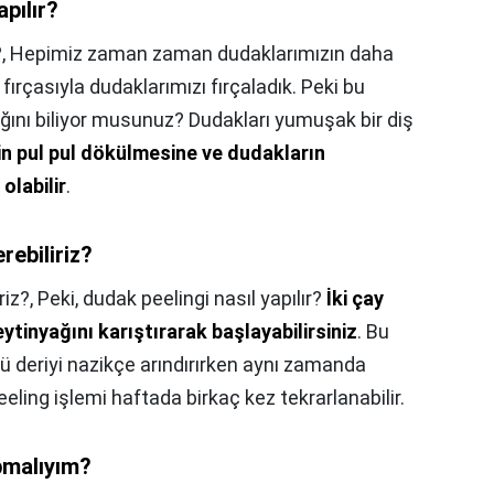
pılır?
?,
Hepimiz zaman zaman dudaklarımızın daha
fırçasıyla dudaklarımızı fırçaladık. Peki bu
ğını biliyor musunuz? Dudakları yumuşak bir diş
rin pul pul dökülmesine ve dudakların
olabilir
.
rebiliriz?
riz?,
Peki, dudak peelingi nasıl yapılır?
İki çay
eytinyağını karıştırarak başlayabilirsiniz
. Bu
lü deriyi nazikçe arındırırken aynı zamanda
ling işlemi haftada birkaç kez tekrarlanabilir.
pmalıyım?