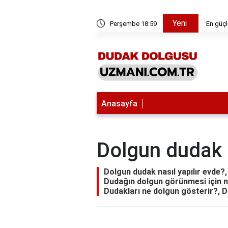
Yeni
 motoru hangisi?
Perşembe 18:59
En güçl
Anasayfa
Dolgun dudak n
Dolgun dudak nasıl yapılır evde?
Dudağın dolgun görünmesi için ne
Dudakları ne dolgun gösterir?, D