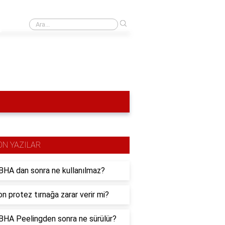
›
Ago ve before farkı nedir?
ON YAZILAR
HA dan sonra ne kullanılmaz?
n protez tırnağa zarar verir mi?
HA Peelingden sonra ne sürülür?