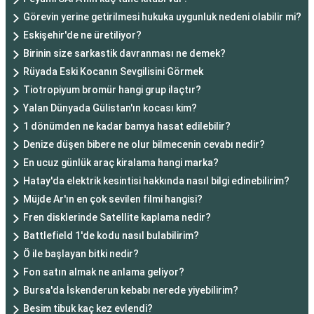
Görevin yerine getirilmesi hukuka uygunluk nedeni olabilir mi?
Eskişehir'de ne üretiliyor?
Birinin size sarkastik davranması ne demek?
Rüyada Eski Kocanın Sevgilisini Görmek
Tiotropiyum bromür hangi grup ilaçtır?
Yalan Dünyada Gülistan'ın kocası kim?
1 dönümden ne kadar bamya hasat edilebilir?
Denize düşen bibere ne olur bilmecenin cevabı nedir?
En ucuz günlük araç kiralama hangi marka?
Hatay'da elektrik kesintisi hakkında nasıl bilgi edinebilirim?
Müjde Ar'ın en çok sevilen filmi hangisi?
Fren disklerinde Satellite kaplama nedir?
Battlefield 1'de kodu nasıl bulabilirim?
Ö ile başlayan bitki nedir?
Fon satın almak ne anlama geliyor?
Bursa'da İskenderun kebabı nerede yiyebilirim?
Besim tibuk kaç kez evlendi?