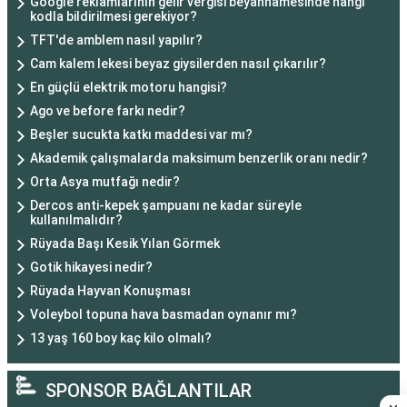
Google reklamlarının gelir vergisi beyannamesinde hangi
kodla bildirilmesi gerekiyor?
TFT'de amblem nasıl yapılır?
Cam kalem lekesi beyaz giysilerden nasıl çıkarılır?
En güçlü elektrik motoru hangisi?
Ago ve before farkı nedir?
Beşler sucukta katkı maddesi var mı?
Akademik çalışmalarda maksimum benzerlik oranı nedir?
Orta Asya mutfağı nedir?
Dercos anti-kepek şampuanı ne kadar süreyle
kullanılmalıdır?
Rüyada Başı Kesik Yılan Görmek
Gotik hikayesi nedir?
Rüyada Hayvan Konuşması
Voleybol topuna hava basmadan oynanır mı?
13 yaş 160 boy kaç kilo olmalı?
SPONSOR BAĞLANTILAR