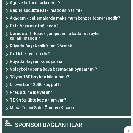
Ago ve before farkı nedir?
Beşler sucukta katkı maddesi var mı?
Akademik çalışmalarda maksimum benzerlik oranı nedir?
Orta Asya mutfağı nedir?
Dercos anti-kepek şampuanı ne kadar süreyle
kullanılmalıdır?
Rüyada Başı Kesik Yılan Görmek
Gotik hikayesi nedir?
Rüyada Hayvan Konuşması
Voleybol topuna hava basmadan oynanır mı?
13 yaş 160 boy kaç kilo olmalı?
Crown bar 12000 kaç puff?
Pres ütü ne işe yarar?
TDK sözlükte kaç anlam var?
Masa Tenisi Saha Ölçüleri Kısaca
SPONSOR BAĞLANTILAR