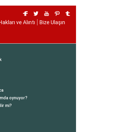
Hakları ve Alıntı
Bize Ulaşın
k
ca
kımda oynuyor?
lir mi?