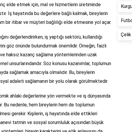
kazanç elde etmek için, mal ve hizmetlerin üretiminde
Kurgu
tır. İş hayatında bu değerlere bağlı kalmak, bireylerin
Futbo
 bir itibar ve müşteri bağlılığı elde etmesine yol açar.
Çelik
ığını değerlendirirken, iş yaptığı sektörü, kullandığı
ni göz önünde bulundurmak önemlidir. Örneğin, faizli
n ve haksız kazanç sağlama yöntemlerinden uzak
mel unsurlarındandır. Söz konusu kazanımlar, toplumun
fayda sağlamak amacıyla olmalıdır. Bu, bireylerin
yal adaleti sağlamanın bir yolu olarak görülmektedir.
nomik ahlaki değerlerine yön vermekte ve iş dünyasında
dır. Bu nedenle, hem bireylerin hem de toplumun
si gerekir. Kişilerin, iş hayatında elde ettikleri
manevi tatmin ve sosyal sorumluluk açısından büyük
öntemleri, bireyin karakterini ve etik anlayışını da