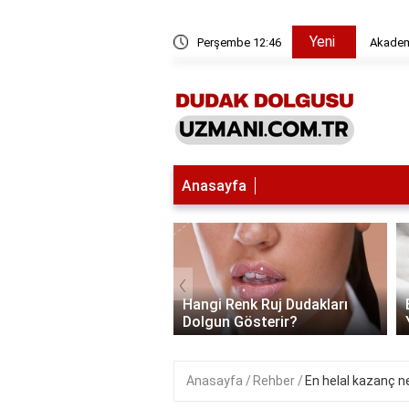
Yeni
Akademik çalışmalarda maksimum benzerlik oranı nedir?
Perşembe 12:46
Anasayfa
‹
 Dudak Dolgusu: Zararlı
stetik Uygulamaların
Hangi Renk Ruj Dudakları
ri ve Faydala..
Dolgun Gösterir?
Anasayfa
Rehber
En helal kazanç n