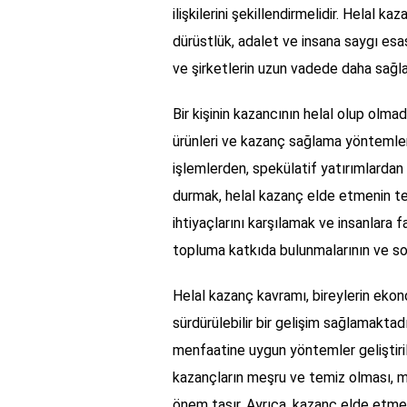
ilişkilerini şekillendirmelidir. Helal 
dürüstlük, adalet ve insana saygı esas
ve şirketlerin uzun vadede daha sağlam
Bir kişinin kazancının helal olup olmad
ürünleri ve kazanç sağlama yöntemleri
işlemlerden, spekülatif yatırımlarda
durmak, helal kazanç elde etmenin te
ihtiyaçlarını karşılamak ve insanlara 
topluma katkıda bulunmalarının ve sos
Helal kazanç kavramı, bireylerin eko
sürdürülebilir bir gelişim sağlamakta
menfaatine uygun yöntemler geliştirilme
kazançların meşru ve temiz olması, 
önem taşır. Ayrıca, kazanç elde etme y