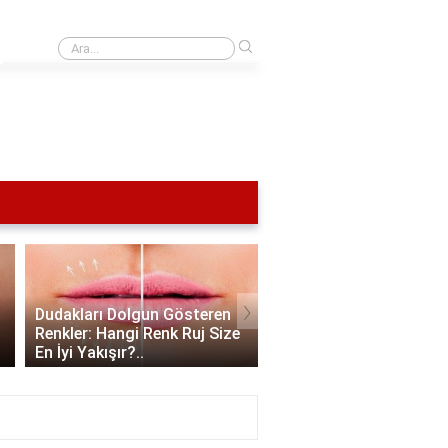
›
Orta Asya mutfağı nedir?
1 ml Dudak Dolgusu
›
Dudakları Dolgun Gösteren
Kalıcılığı: Uzun Süreli
Renkler: Hangi Renk Ruj Size
Sonuçlar ve Dikkat Edi
En İyi Yakışır?..
Gere..