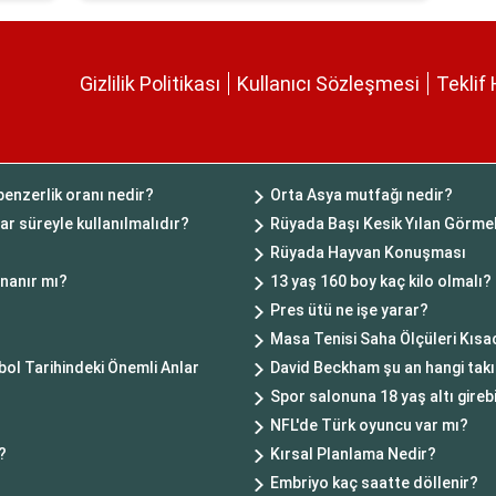
Gizlilik Politikası
Kullanıcı Sözleşmesi
Teklif 
nzerlik oranı nedir?
Orta Asya mutfağı nedir?
r süreyle kullanılmalıdır?
Rüyada Başı Kesik Yılan Görme
Rüyada Hayvan Konuşması
nanır mı?
13 yaş 160 boy kaç kilo olmalı?
Pres ütü ne işe yarar?
Masa Tenisi Saha Ölçüleri Kısa
ol Tarihindeki Önemli Anlar
David Beckham şu an hangi ta
Spor salonuna 18 yaş altı girebi
NFL'de Türk oyuncu var mı?
?
Kırsal Planlama Nedir?
Embriyo kaç saatte döllenir?