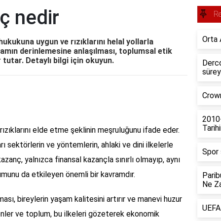
ç nedir
R
Orta 
hukukuna uygun ve rızıklarını helal yollarla
ramın derinlemesine anlaşılması, toplumsal etik
tutar. Detaylı bilgi için okuyun.
Derco
sürey
Crown
2010
Tarih
 rızıklarını elde etme şeklinin meşruluğunu ifade eder.
arı sektörlerin ve yöntemlerin, ahlaki ve dini ilkelerle
Spor 
zanç, yalnızca finansal kazançla sınırlı olmayıp, aynı
umunu da etkileyen önemli bir kavramdır.
Parib
Ne Z
ası, bireylerin yaşam kalitesini artırır ve manevi huzur
UEFA 
renler ve toplum, bu ilkeleri gözeterek ekonomik