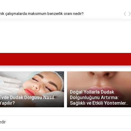
‹
Orta Asya mutfağı nedir?
Doğal Yollarla Dudak
Evde Dudak Dolgusu Nasıl
Dolgunluğunu Artırma:
Yapılır?
Sağlıklı ve Etkili Yöntemler..
edir