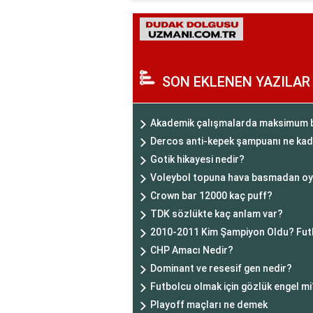
SON EKLENEN YAZILAR
Akademik çalışmalarda maksimum be
Dercos anti-kepek şampuanı ne kada
Gotik hikayesi nedir?
Voleybol topuna hava basmadan oy
Crown bar 12000 kaç puff?
TDK sözlükte kaç anlam var?
2010-2011 Kim Şampiyon Oldu? Futb
CHP Amacı Nedir?
Dominant ve resesif gen nedir?
Futbolcu olmak için gözlük engel mi
Playoff maçları ne demek