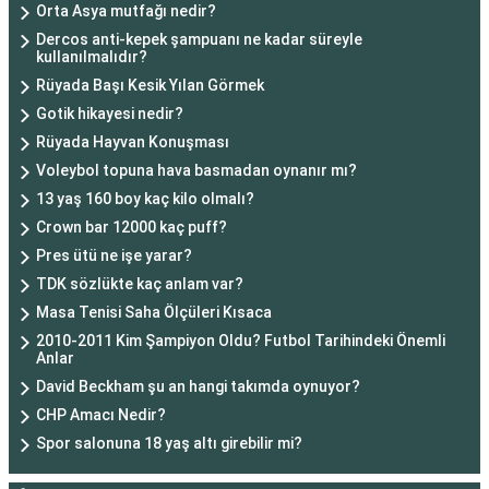
Orta Asya mutfağı nedir?
Dercos anti-kepek şampuanı ne kadar süreyle
kullanılmalıdır?
Rüyada Başı Kesik Yılan Görmek
Gotik hikayesi nedir?
Rüyada Hayvan Konuşması
Voleybol topuna hava basmadan oynanır mı?
13 yaş 160 boy kaç kilo olmalı?
Crown bar 12000 kaç puff?
Pres ütü ne işe yarar?
TDK sözlükte kaç anlam var?
Masa Tenisi Saha Ölçüleri Kısaca
2010-2011 Kim Şampiyon Oldu? Futbol Tarihindeki Önemli
Anlar
David Beckham şu an hangi takımda oynuyor?
CHP Amacı Nedir?
Spor salonuna 18 yaş altı girebilir mi?