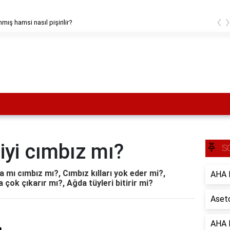
‹
mış hamsi nasıl pişirilir?
iyi cımbız mı?
S
 mı cımbız mı?, Cımbız kılları yok eder mi?,
AHA B
 çok çıkarır mı?, Ağda tüyleri bitirir mi?
Aseto
AHA B