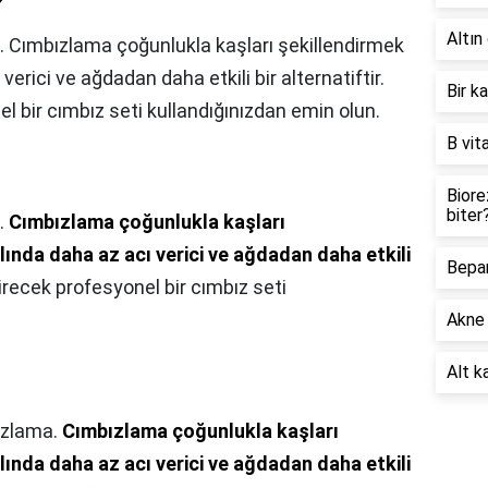
?
Altın 
 Cımbızlama çoğunlukla kaşları şekillendirmek
ı verici ve ağdadan daha etkili bir alternatiftir.
Bir k
l bir cımbız seti kullandığınızdan emin olun.
B vit
Biore
biter
.
Cımbızlama çoğunlukla kaşları
aslında daha az acı verici ve ağdadan daha etkili
Bepan
direcek profesyonel bir cımbız seti
Akne 
Alt ka
ızlama.
Cımbızlama çoğunlukla kaşları
aslında daha az acı verici ve ağdadan daha etkili