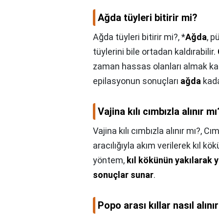
Ağda tüyleri bitirir mi?
Ağda tüyleri bitirir mi?,
*
Ağda
, p
tüylerini bile ortadan kaldırabilir.
zaman hassas olanları almak kad
epilasyonun sonuçları
ağda
kada
Vajina kılı cımbızla alınır mı
Vajina kılı cımbızla alınır mı?,
Cım
aracılığıyla akım verilerek kıl kök
yöntem,
kıl kökünün yakılarak y
sonuçlar sunar
.
Popo arası kıllar nasıl alını