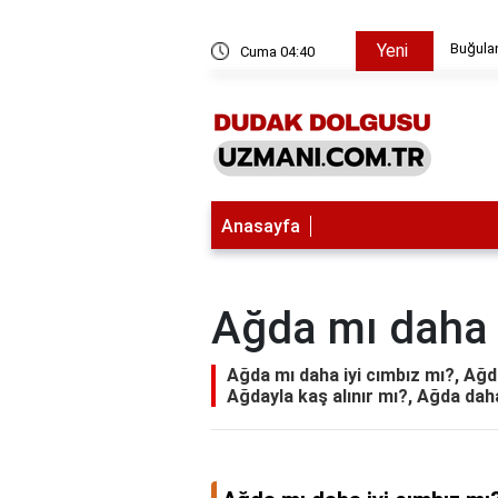
asıl pişirilir?
Buğulan
Yeni
Cuma 04:40
Anasayfa
Ağda mı daha 
Ağda mı daha iyi cımbız mı?, Ağda
Ağdayla kaş alınır mı?, Ağda daha