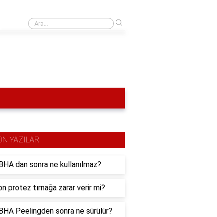
›
Tarihin ilk çağı nedir?
ON YAZILAR
HA dan sonra ne kullanılmaz?
n protez tırnağa zarar verir mi?
HA Peelingden sonra ne sürülür?