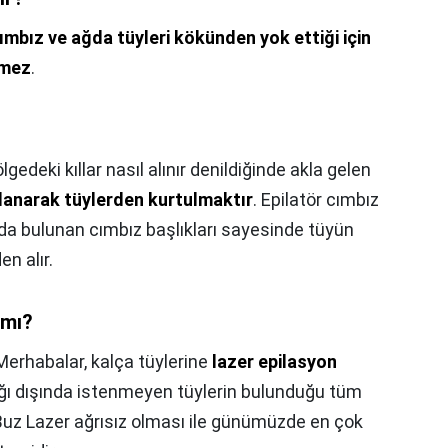
ımbız ve ağda tüyleri kökünden yok ettiği için
emez
.
lgedeki kıllar nasıl alınır denildiğinde akla gelen
llanarak tüylerden kurtulmaktır
. Epilatör cımbız
ında bulunan cımbız başlıkları sayesinde tüyün
n alır.
 mı?
Merhabalar, kalça tüylerine
lazer epilasyon
ağı dışında istenmeyen tüylerin bulunduğu tüm
 Buz Lazer ağrısız olması ile günümüzde en çok