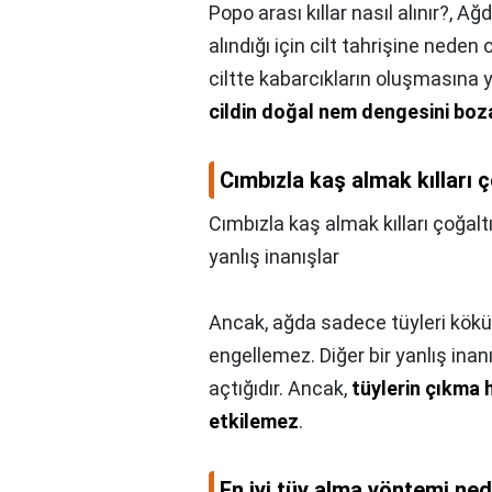
Popo arası kıllar nasıl alınır?,
Ağda
alındığı için cilt tahrişine neden 
ciltte kabarcıkların oluşmasına y
cildin doğal nem dengesini boza
Cımbızla kaş almak kılları ç
Cımbızla kaş almak kılları çoğalt
yanlış inanışlar
Ancak, ağda sadece tüyleri kökün
engellemez. Diğer bir yanlış inan
açtığıdır. Ancak,
tüylerin çıkma h
etkilemez
.
En iyi tüy alma yöntemi ned