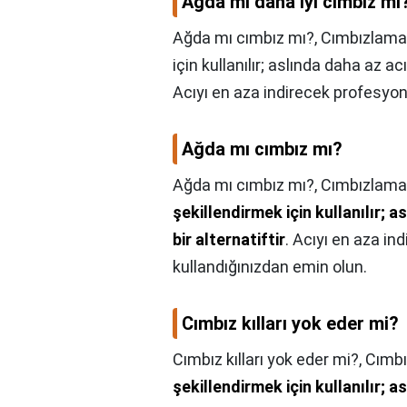
Ağda mı daha iyi cımbız mı
Ağda mı cımbız mı?, Cımbızlama.
için kullanılır; aslında daha az ac
Acıyı en aza indirecek profesyone
Ağda mı cımbız mı?
Ağda mı cımbız mı?,
Cımbızlama
şekillendirmek için kullanılır; 
bir alternatiftir
. Acıyı en aza in
kullandığınızdan emin olun.
Cımbız kılları yok eder mi?
Cımbız kılları yok eder mi?,
Cımb
şekillendirmek için kullanılır; 