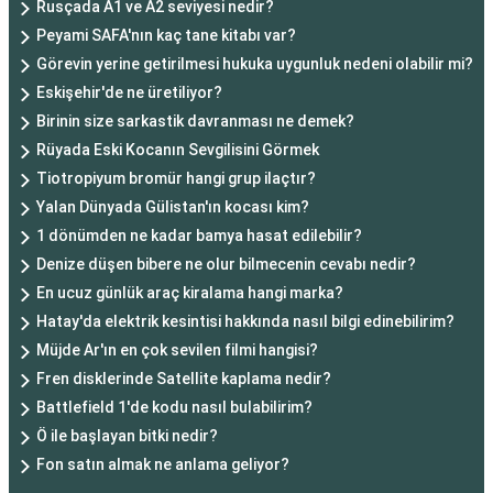
Rusçada A1 ve A2 seviyesi nedir?
Peyami SAFA'nın kaç tane kitabı var?
Görevin yerine getirilmesi hukuka uygunluk nedeni olabilir mi?
Eskişehir'de ne üretiliyor?
Birinin size sarkastik davranması ne demek?
Rüyada Eski Kocanın Sevgilisini Görmek
Tiotropiyum bromür hangi grup ilaçtır?
Yalan Dünyada Gülistan'ın kocası kim?
1 dönümden ne kadar bamya hasat edilebilir?
Denize düşen bibere ne olur bilmecenin cevabı nedir?
En ucuz günlük araç kiralama hangi marka?
Hatay'da elektrik kesintisi hakkında nasıl bilgi edinebilirim?
Müjde Ar'ın en çok sevilen filmi hangisi?
Fren disklerinde Satellite kaplama nedir?
Battlefield 1'de kodu nasıl bulabilirim?
Ö ile başlayan bitki nedir?
Fon satın almak ne anlama geliyor?