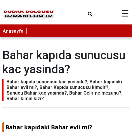
×
☰
Anasayfa
Bahar kapıda sunucusu
kac yasinda?
Bahar kapıda sunucusu kac yasinda?, Bahar kapıdaki
Bahar evli mi?, Bahar Kapıda sunucusu kimdir?,
Sunucu Bahar kaç yaşında?, Bahar Gelir ne mezunu?,
Bahar kimin kızı?
Bahar kapıdaki Bahar evli mi?