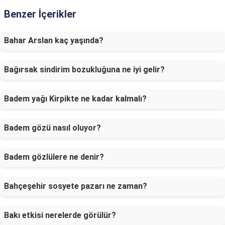
Benzer İçerikler
Bahar Arslan kaç yaşında?
Bağırsak sindirim bozukluğuna ne iyi gelir?
Badem yağı Kirpikte ne kadar kalmalı?
Badem gözü nasıl oluyor?
Badem gözlülere ne denir?
Bahçeşehir sosyete pazarı ne zaman?
Bakı etkisi nerelerde görülür?