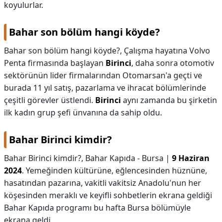
koyulurlar.
Bahar son bölüm hangi köyde?
Bahar son bölüm hangi köyde?,
Çalışma hayatına Volvo
Penta firmasında başlayan
Birinci
, daha sonra otomotiv
sektörünün lider firmalarından Otomarsan'a geçti ve
burada 11 yıl satış, pazarlama ve ihracat bölümlerinde
çeşitli görevler üstlendi.
Birinci
aynı zamanda bu şirketin
ilk kadın grup şefi ünvanına da sahip oldu.
Bahar Birinci kimdir?
Bahar Birinci kimdir?,
Bahar Kapıda - Bursa |
9 Haziran
2024
. Yemeğinden kültürüne, eğlencesinden hüznüne,
hasatından pazarına, vakitli vakitsiz Anadolu'nun her
köşesinden meraklı ve keyifli sohbetlerin ekrana geldiği
Bahar Kapıda programı bu hafta Bursa bölümüyle
ekrana geldi.