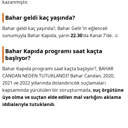
kazanmıştır.
Bahar geldi kaç yaşında?
Bahar geldi kaç yaşında?,
Bahar Gelir'in eğlenceli
sunumuyla Bahar Kapıda, yarın
22.30
'da Kanal 7'de. ☺️
Bahar Kapıda programı saat kaçta
başlıyor?
Bahar Kapıda programı saat kaçta başlıyor?,
BAHAR
CANDAN NEDEN TUTUKLANDI? Bahar Candan, 2020,
2021 ve 2022 yıllarında dolandırıcılık suçlamaları
kapsamında yürütülen bir soruşturmada,
suç örgütüne
üye olma ve suçtan elde edilen mal varlığını aklama
iddialarıyla tutuklandı
.