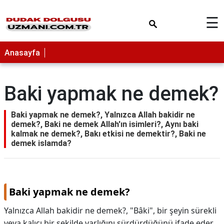
×
☰
Anasayfa
Baki yapmak ne demek?
Baki yapmak ne demek?, Yalnızca Allah bakidir ne
demek?, Baki ne demek Allah'ın isimleri?, Aynı baki
kalmak ne demek?, Bakı etkisi ne demektir?, Baki ne
demek islamda?
Baki yapmak ne demek?
Yalnızca Allah bakidir ne demek?, "Bâki", bir şeyin sürekli
veya kalıcı bir şekilde varlığını sürdürdüğünü ifade eder.