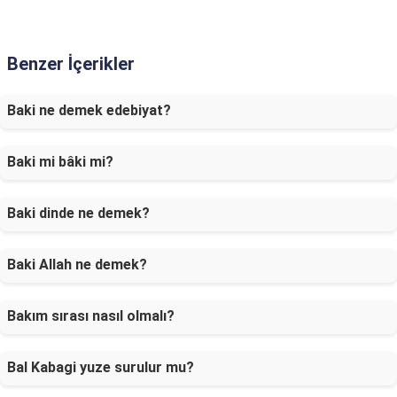
Benzer İçerikler
Baki ne demek edebiyat?
Baki mi bâki mi?
Baki dinde ne demek?
Baki Allah ne demek?
Bakım sırası nasıl olmalı?
Bal Kabagi yuze surulur mu?