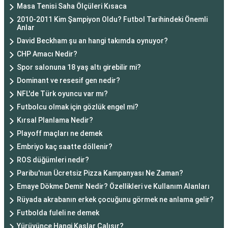
Masa Tenisi Saha Ölçüleri Kısaca
2010-2011 Kim Şampiyon Oldu? Futbol Tarihindeki Önemli
Anlar
David Beckham şu an hangi takımda oynuyor?
CHP Amacı Nedir?
Spor salonuna 18 yaş altı girebilir mi?
Dominant ve resesif gen nedir?
NFL'de Türk oyuncu var mı?
Futbolcu olmak için gözlük engel mi?
Kırsal Planlama Nedir?
Playoff maçları ne demek
Embriyo kaç saatte döllenir?
ROS düğümleri nedir?
Paribu'nun Ücretsiz Pizza Kampanyası Ne Zaman?
Emaye Dökme Demir Nedir? Özellikleri ve Kullanım Alanları
Rüyada akrabanın erkek çocuğunu görmek ne anlama gelir?
Futbolda fuleli ne demek
Yürüyünce Hangi Kaslar Çalışır?