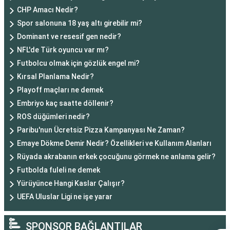
CHP Amacı Nedir?
Spor salonuna 18 yaş altı girebilir mi?
Dominant ve resesif gen nedir?
NFL'de Türk oyuncu var mı?
Futbolcu olmak için gözlük engel mi?
Kırsal Planlama Nedir?
Playoff maçları ne demek
Embriyo kaç saatte döllenir?
ROS düğümleri nedir?
Paribu'nun Ücretsiz Pizza Kampanyası Ne Zaman?
Emaye Dökme Demir Nedir? Özellikleri ve Kullanım Alanları
Rüyada akrabanın erkek çocuğunu görmek ne anlama gelir?
Futbolda fuleli ne demek
Yürüyünce Hangi Kaslar Çalışır?
UEFA Uluslar Ligi ne işe yarar
SPONSOR BAĞLANTILAR