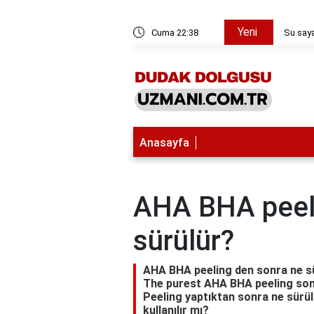
Yeni
a fatura nasıl hesaplanır?
Cuma 22:38
Su saya
Anasayfa
AHA BHA peel
sürülür?
AHA BHA peeling den sonra ne sü
The purest AHA BHA peeling sonra
Peeling yaptıktan sonra ne sürü
kullanılır mı?