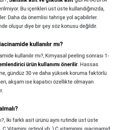
rilmiyor. Bu içerikleri üst üste kullandığınızda,
irler. Daha da önemlisi tahrişe yol açabilirler.
de oluşur diye bir şey söz konusu değildir.
acinamide kullanılır mı?
mide kullanılır mı?,
Kimyasal peeling sonrası 1-
emlendirici ürün kullanımı önerilir
. Hassas
leme, gündüz 30 ve daha yüksek koruma faktörlü
leri, akşam ise kapatıcı özellikte olmayan
r.
almalı?
ı?,
İki farklı asit ürünü aynı rutinde üst üste
, C Vitamini, retinol vb..) C vitaminini, niacinamid