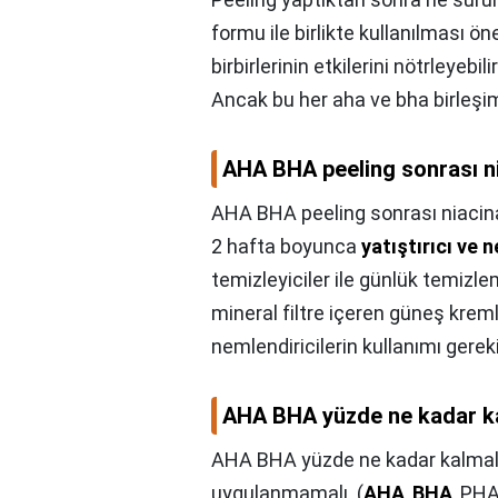
formu ile birlikte kullanılması öne
birbirlerinin etkilerini nötrleyebil
Ancak bu her aha ve bha birleşim
AHA BHA peeling sonrası ni
AHA BHA peeling sonrası niacina
2 hafta boyunca
yatıştırıcı ve n
temizleyiciler ile günlük temiz
mineral filtre içeren güneş krem
nemlendiricilerin kullanımı gereki
AHA BHA yüzde ne kadar k
AHA BHA yüzde ne kadar kalmal
uygulanmamalı. (
AHA
,
BHA
, PHA