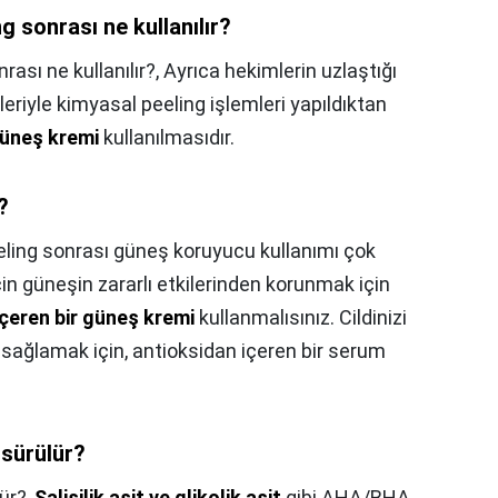
 sonrası ne kullanılır?
ası ne kullanılır?,
Ayrıca hekimlerin uzlaştığı
eriyle kimyasal peeling işlemleri yapıldıktan
üneş kremi
kullanılmasıdır.
?
ling sonrası güneş koruyucu kullanımı çok
için güneşin zararlı etkilerinden korunmak için
çeren bir güneş kremi
kullanmalısınız. Cildinizi
 sağlamak için, antioksidan içeren bir serum
 sürülür?
ür?,
Salisilik asit ve glikolik asit
gibi AHA/BHA