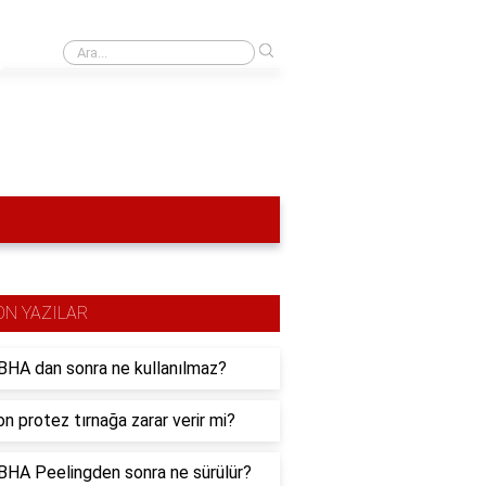
›
Özge Özpirinçci'nin ilk filmi hangisi?
ON YAZILAR
HA dan sonra ne kullanılmaz?
n protez tırnağa zarar verir mi?
HA Peelingden sonra ne sürülür?