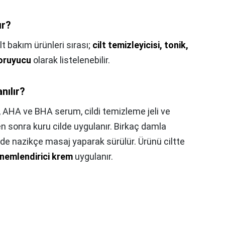
ır?
lt bakım ürünleri sırası;
cilt temizleyicisi, tonik,
koruyucu
olarak listelenebilir.
nılır?
,
AHA ve BHA serum, cildi temizleme jeli ve
en sonra kuru cilde uygulanır. Birkaç damla
de nazikçe masaj yaparak sürülür. Ürünü ciltte
nemlendirici krem
uygulanır.