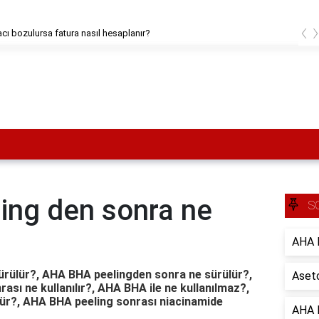
‹
cı bozulursa fatura nasıl hesaplanır?
ing den sonra ne
S
AHA B
rülür?, AHA BHA peelingden sonra ne sürülür?,
Aseto
sı ne kullanılır?, AHA BHA ile ne kullanılmaz?,
lür?, AHA BHA peeling sonrası niacinamide
AHA B