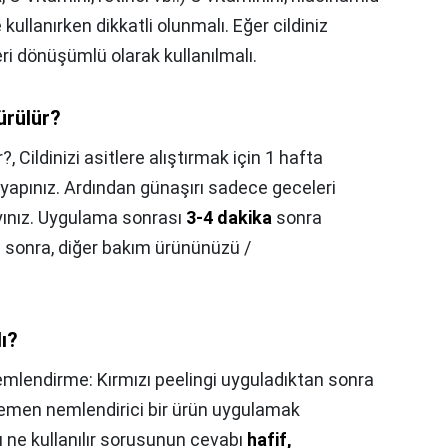
e kullanırken dikkatli olunmalı. Eğer cildiniz
eri dönüşümlü olarak kullanılmalı.
ürülür?
r?,
Cildinizi asitlere alıştırmak için 1 hafta
apınız. Ardından günaşırı sadece geceleri
yınız. Uygulama sonrası
3-4 dakika
sonra
tan sonra, diğer bakım ürününüzü /
lı?
mlendirme: Kırmızı peelingi uyguladıktan sonra
, hemen nemlendirici bir ürün uygulamak
ı ne kullanılır sorusunun cevabı
hafif,