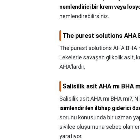
nemlendirici bir krem veya losy
nemlendirebilirsiniz.
The purest solutions AHA B
The purest solutions AHA BHA nas
Lekelerle savaşan glikolik asit, k
AHA'lardır.
Salisilik asit AHA mı BHA m
Salisilik asit AHA mı BHA mı?,
Ni
isimlendirilen iltihap giderici öz
sorunu konusunda bir uzman yapı
sivilce oluşumuna sebep olan enfe
yaratıyor.