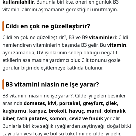
kullanılabilir
. Bununla birlikte, önerilen günlük B3
vitamini alımını aşmamanız gerektiğini unutmayın.
Cildi en çok ne güzelleştirir?
Cildi en çok ne güzelleştirir?,
B3 ve B9
vitaminleri
: Cildi
nemlendiren vitaminlerin başında B3 gelir. Bu
vitamin
,
aynı zamanda, UV ışınlarının sebep olduğu negatif
etkilerin azalmasına yardımcı olur. Cilt tonunu gözle
görülür biçimde eşitlemeye katkıda bulunur.
B3 vitamini niasin ne işe yarar?
B3 vitamini niasin ne işe yarar?,
Cilde iyi gelen besinler
arasında
domates, kivi, portakal, greyfurt, çilek,
kuşburnu, karpuz, brokoli, havuç, marul, dolmalık
biber, tatlı patates, somon, ceviz ve fındık
yer alır.
Bunlarla birlikte sağlıklı yağlardan zeytinyağı, doğal bitki
çayı olan yeşil çay ve bol su tüketimi de cilde iyi gelir.