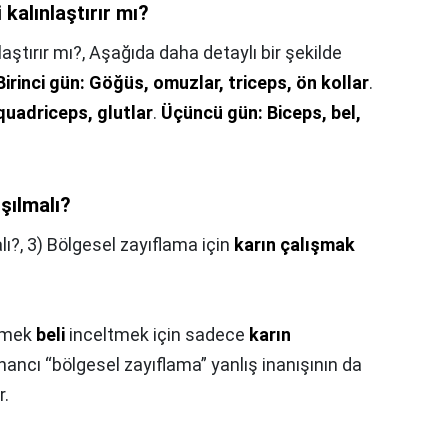
 kalınlaştırır mı?
laştırır mı?,
Aşağıda daha detaylı bir şekilde
Birinci gün: Göğüs, omuzlar, triceps, ön kollar
.
 quadriceps, glutlar
.
Üçüncü gün: Biceps, bel,
şılmalı?
lı?,
3) Bölgesel zayıflama için
karın çalışmak
irmek
beli
inceltmek için sadece
karın
inancı “bölgesel zayıflama” yanlış inanışının da
r.