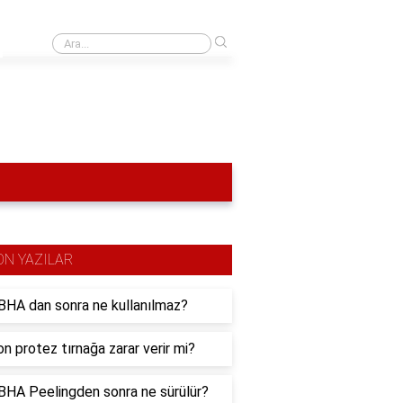
›
Akademik çalışmalarda maksimum benzerlik oranı nedir?
ON YAZILAR
HA dan sonra ne kullanılmaz?
n protez tırnağa zarar verir mi?
HA Peelingden sonra ne sürülür?