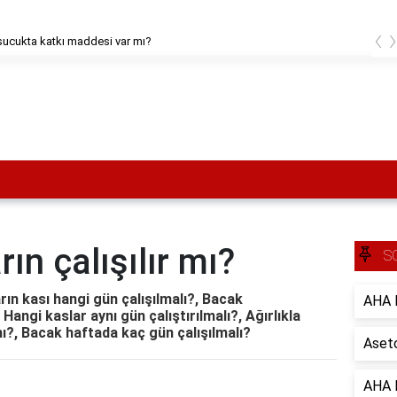
‹
sucukta katkı maddesi var mı?
ın çalışılır mı?
S
arın kası hangi gün çalışılmalı?, Bacak
AHA B
Hangi kaslar aynı gün çalıştırılmalı?, Ağırlıkla
 mı?, Bacak haftada kaç gün çalışılmalı?
Aseto
AHA B