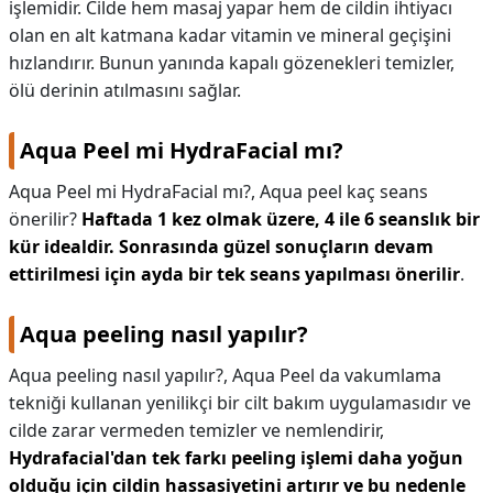
işlemidir. Cilde hem masaj yapar hem de cildin ihtiyacı
olan en alt katmana kadar vitamin ve mineral geçişini
hızlandırır. Bunun yanında kapalı gözenekleri temizler,
ölü derinin atılmasını sağlar.
Aqua Peel mi HydraFacial mı?
Aqua Peel mi HydraFacial mı?,
Aqua peel kaç seans
önerilir?
Haftada 1 kez olmak üzere, 4 ile 6 seanslık bir
kür idealdir.
Sonrasında güzel sonuçların devam
ettirilmesi için ayda bir tek seans yapılması önerilir
.
Aqua peeling nasıl yapılır?
Aqua peeling nasıl yapılır?,
Aqua Peel da vakumlama
tekniği kullanan yenilikçi bir cilt bakım uygulamasıdır ve
cilde zarar vermeden temizler ve nemlendirir,
Hydrafacial'dan tek farkı peeling işlemi daha yoğun
olduğu için cildin hassasiyetini artırır ve bu nedenle